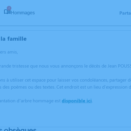
2
Part
Hommages
la famille
hers amis,
grande tristesse que nous vous annonçons le décès de Jean POUS
ns à utiliser cet espace pour laisser vos condoléances, partager
s des poèmes ou des textes. Cet endroit est un lieu d'expressio
lantation d’arbre hommage est
disponible ici
.
s obsèques