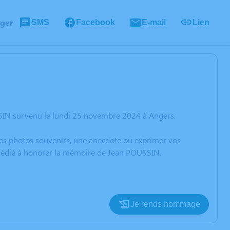
ager
SMS
Facebook
E-mail
Lien
SIN survenu le lundi 25 novembre 2024 à Angers.
 des photos souvenirs, une anecdote ou exprimer vos
n dédié à honorer la mémoire de Jean POUSSIN.
Je rends hommage