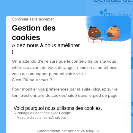
Les inform
Activez une aler
Recevoir une aler
Je veux êtr
Rendez h
Plantez un 