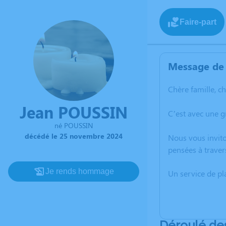
Faire-part
Message de 
Chère famille, c
Jean POUSSIN
C’est avec une 
né POUSSIN
décédé le 25 novembre 2024
Nous vous invito
pensées à traver
Je rends hommage
Un service de p
Déroulé de