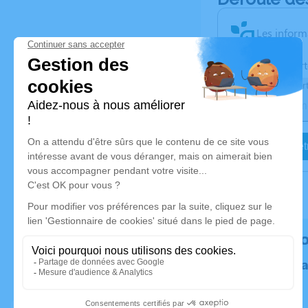
Les inform
Activez une aler
Recevoir une aler
Je veux êtr
Rendez h
Plantez un 