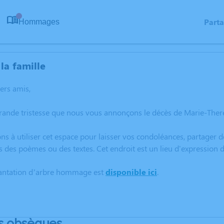
Part
Hommages
0
la famille
hers amis,
grande tristesse que nous vous annonçons le décès de Marie-The
ns à utiliser cet espace pour laisser vos condoléances, partager
s des poèmes ou des textes. Cet endroit est un lieu d'expressio
lantation d’arbre hommage est
disponible ici
.
s obsèques