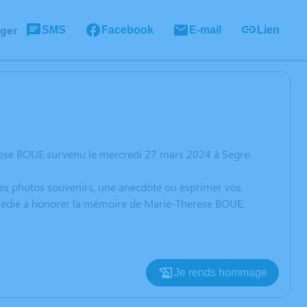
ager
SMS
Facebook
E-mail
Lien
rese BOUE survenu le mercredi 27 mars 2024 à Segre.
 des photos souvenirs, une anecdote ou exprimer vos
n dédié à honorer la mémoire de Marie-Therese BOUE.
Je rends hommage