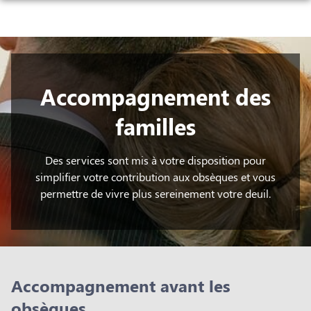
NOS SERVICES
NOS AGENCES
AMBULANCE
CHAMBRE FUNÉRAIRE
Accompagnement des
LE LION-D’ANGERS
ORGANISER DES OBSÈQUES
ESPACES HOMMAGES
familles
ERDRE-EN-ANJOU
PRÉVOIR SES OBSÈQUES
BOUTIQUE EN LIGNE
MONUMENTS FUNÉRAIRES
Des services sont mis à votre disposition pour
simplifier votre contribution aux obsèques et vous
SERVICES AUX FAMILLES
permettre de vivre plus sereinement votre deuil.
Accompagnement avant les
obsèques